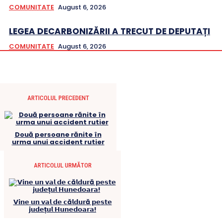
COMUNITATE
August 6, 2026
LEGEA DECARBONIZĂRII A TRECUT DE DEPUTAȚI
COMUNITATE
August 6, 2026
ARTICOLUL PRECEDENT
Două persoane rănite în
urma unui accident rutier
ARTICOLUL URMĂTOR
𝗩𝗶𝗻𝗲 𝘂𝗻 𝘃𝗮𝗹 𝗱𝗲 𝗰ă𝗹𝗱𝘂𝗿ă 𝗽𝗲𝘀𝘁𝗲
𝗷𝘂𝗱𝗲ț𝘂𝗹 𝗛𝘂𝗻𝗲𝗱𝗼𝗮𝗿𝗮!