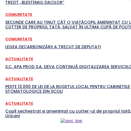
TREZIT „BLESTEMUL DACILOR”
COMUNITATE
SECUNDE CARE AU ȚINUT CÂT O VIAȚĂCOPIL AMENINȚAT CU 
CUTTER DE PROPRIUL TATĂ, SALVAT ÎN ULTIMA CLIPĂ DE POLIȚI
COMUNITATE
LEGEA DECARBONIZĂRII A TRECUT DE DEPUTAȚI
ACTUALITATE
S.C. APA PROD S.A. DEVA CONTINUĂ DIGITALIZAREA SERVICIILO
ACTUALITATE
PESTE 13.000 DE LEI DE LA BUGETUL LOCAL PENTRU CABINETELE
STOMATOLOGICE DIN ȘCOLI
ACTUALITATE
Copil sechestrat și amenințat cu cutter-ul de propriul tată,
Uricani