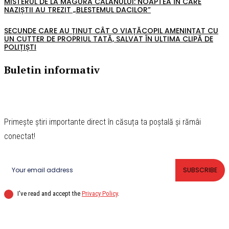
MISTERUL DE LA MĂGURA CĂLANULUI: NOAPTEA ÎN CARE
NAZIȘTII AU TREZIT „BLESTEMUL DACILOR”
SECUNDE CARE AU ȚINUT CÂT O VIAȚĂCOPIL AMENINȚAT CU
UN CUTTER DE PROPRIUL TATĂ, SALVAT ÎN ULTIMA CLIPĂ DE
POLIȚIȘTI
Buletin informativ
Primește știri importante direct în căsuța ta poștală și rămâi
conectat!
SUBSCRIBE
I've read and accept the
Privacy Policy
.