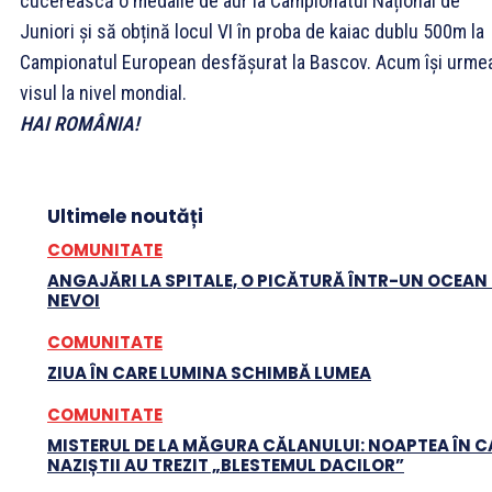
cucerească o medalie de aur la Campionatul Național de
Juniori și să obțină locul VI în proba de kaiac dublu 500m la
Campionatul European desfășurat la Bascov. Acum își urme
visul la nivel mondial.
HAI ROMÂNIA!
Ultimele noutăți
COMUNITATE
ANGAJĂRI LA SPITALE, O PICĂTURĂ ÎNTR-UN OCEAN
NEVOI
COMUNITATE
ZIUA ÎN CARE LUMINA SCHIMBĂ LUMEA
COMUNITATE
MISTERUL DE LA MĂGURA CĂLANULUI: NOAPTEA ÎN C
NAZIȘTII AU TREZIT „BLESTEMUL DACILOR”