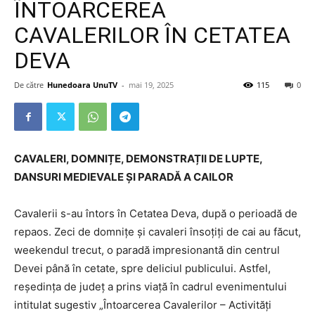
ÎNTOARCEREA
CAVALERILOR ÎN CETATEA
DEVA
De către
Hunedoara UnuTV
-
mai 19, 2025
115
0
CAVALERI, DOMNIȚE, DEMONSTRAȚII DE LUPTE,
DANSURI MEDIEVALE ȘI PARADĂ A CAILOR
Cavalerii s-au întors în Cetatea Deva, după o perioadă de
repaos. Zeci de domnițe și cavaleri însoțiți de cai au făcut,
weekendul trecut, o paradă impresionantă din centrul
Devei până în cetate, spre deliciul publicului. Astfel,
reședința de județ a prins viață în cadrul evenimentului
intitulat sugestiv „Întoarcerea Cavalerilor – Activități