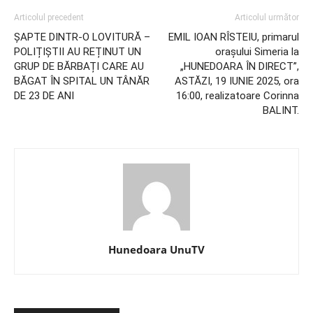
Articolul precedent
Articolul următor
ȘAPTE DINTR-O LOVITURĂ –
EMIL IOAN RÎSTEIU, primarul
POLIȚIȘTII AU REȚINUT UN
orașului Simeria la
GRUP DE BĂRBAȚI CARE AU
„HUNEDOARA ÎN DIRECT”,
BĂGAT ÎN SPITAL UN TÂNĂR
ASTĂZI, 19 IUNIE 2025, ora
DE 23 DE ANI
16:00, realizatoare Corinna
BALINT.
Hunedoara UnuTV