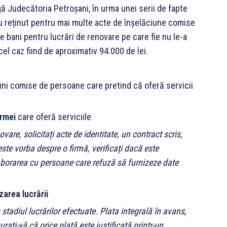
ngă Judecătoria Petroșani, în urma unei serii de fapte
i l-au reținut pentru mai multe acte de înșelăciune comise
e bani pentru lucrări de renovare pe care fie nu le-a
cel caz fiind de aproximativ 94.000 de lei.
iuni comise de persoane care pretind că oferă servicii
irmei
care oferă serviciile
are, solicitați acte de identitate, un contract scris,
este vorba despre o firmă, verificați dacă este
colaborarea cu persoane care refuză să furnizeze date
zarea lucrării
stadiul lucrărilor efectuate. Plata integrală în avans,
urați-vă că orice plată este justificată printr-un