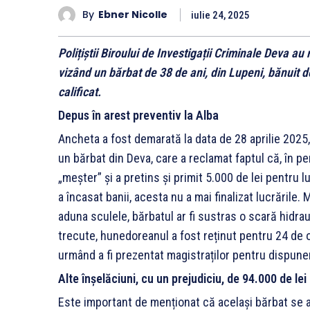
By
Ebner Nicolle
iulie 24, 2025
Polițiștii Biroului de Investigații Criminale Deva a
vizând un bărbat de 38 de ani, din Lupeni, bănuit de
calificat.
Depus în arest preventiv la Alba
Ancheta a fost demarată la data de 28 aprilie 2025, 
un bărbat din Deva, care a reclamat faptul că, în p
„meșter” și a pretins și primit 5.000 de lei pentru 
a încasat banii, acesta nu a mai finalizat lucrările.
aduna sculele, bărbatul ar fi sustras o scară hidra
trecute, hunedoreanul a fost reținut pentru 24 de o
urmând a fi prezentat magistraților pentru dispune
Alte înșelăciuni, cu un prejudiciu, de 94.000 de lei
Este important de menționat că același bărbat se a