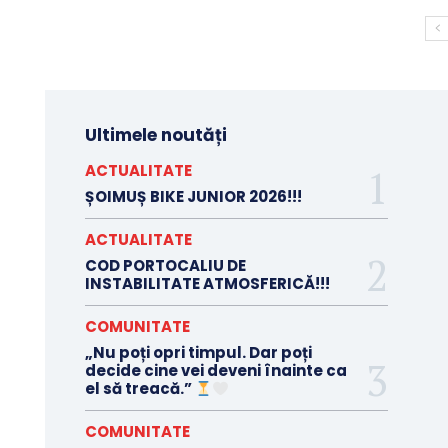
Ultimele noutăți
ACTUALITATE
ȘOIMUȘ BIKE JUNIOR 2026!!!
ACTUALITATE
COD PORTOCALIU DE
INSTABILITATE ATMOSFERICĂ!!!
COMUNITATE
„Nu poți opri timpul. Dar poți
decide cine vei deveni înainte ca
el să treacă.”
COMUNITATE