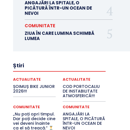
ANGAJĂRI LA SPITALE, O
PICĂTURĂ ÎNTR-UN OCEAN DE
NEVOI
COMUNITATE
ZIUA ÎN CARE LUMINA SCHIMBĂ
LUMEA
Știri
ACTUALITATE
ACTUALITATE
ȘOIMUȘ BIKE JUNIOR
COD PORTOCALIU
2026!!!
DE INSTABILITATE
ATMOSFERICĂ!!!
COMUNITATE
COMUNITATE
„Nu poți opri timpul.
ANGAJĂRI LA
Dar poți decide cine
SPITALE, O PICĂTURĂ
vei deveni înainte
ÎNTR-UN OCEAN DE
ca el să treacă.”
NEVOI