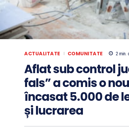
ACTUALITATE
COMUNITATE
2
min.
Aflat sub control j
fals” a comis o nou
încasat 5.000 de le
și lucrarea