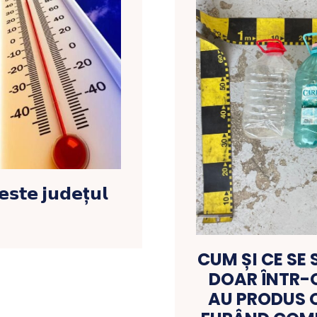
𝘀𝘁𝗲 𝗷𝘂𝗱𝗲ț𝘂𝗹
CUM ȘI CE SE 
DOAR ÎNTR-O
AU PRODUS O