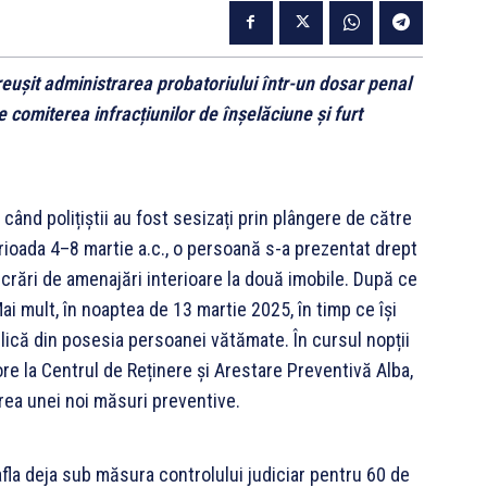
u reușit administrarea probatoriului într-un dosar penal
 comiterea infracțiunilor de înșelăciune și furt
când polițiștii au fost sesizați prin plângere de către
erioada 4–8 martie a.c., o persoană s-a prezentat drept
lucrări de amenajări interioare la două imobile. După ce
 Mai mult, în noaptea de 13 martie 2025, în timp ce își
ulică din posesia persoanei vătămate. În cursul nopții
re la Centrul de Reținere și Arestare Preventivă Alba,
rea unei noi măsuri preventive.
fla deja sub măsura controlului judiciar pentru 60 de