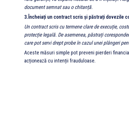
document semnat sau o chitanță.
3.Încheiați un contract scris și păstrați dovezile 
Un contract scris cu termene clare de execuție, costur
protecție legală. De asemenea, păstrați coresponden
care pot servi drept probe în cazul unei plângeri pen
Aceste măsuri simple pot preveni pierderi financia
acționează cu intenții frauduloase.