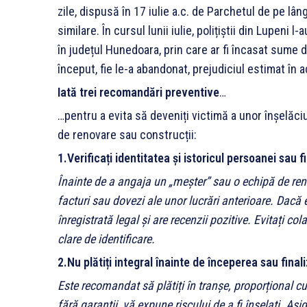
zile, dispusă în 17 iulie a.c. de Parchetul de pe lâ
similare. În cursul lunii iulie, polițiștii din Lupen
în județul Hunedoara, prin care ar fi încasat sume d
început, fie le-a abandonat, prejudiciul estimat în a
Iată trei recomandări preventive
…
…pentru a evita să deveniți victimă a unor înșelăc
de renovare sau construcții:
1.Verificați identitatea și istoricul persoanei sau f
Înainte de a angaja un „meșter” sau o echipă de renov
facturi sau dovezi ale unor lucrări anterioare. Dacă 
înregistrată legal și are recenzii pozitive. Evitați 
clare de identificare.
2.Nu plătiți integral înainte de începerea sau finali
Este recomandat să plătiți în tranșe, proporțional cu 
fără garanții, vă expune riscului de a fi înșelați. Asig