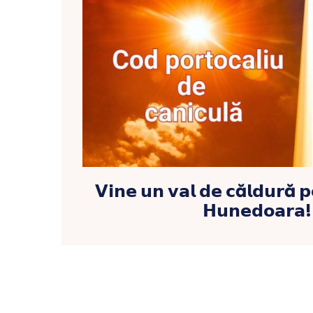
𝗩𝗶𝗻𝗲 𝘂𝗻 𝘃𝗮𝗹 𝗱𝗲 𝗰ă𝗹𝗱𝘂𝗿ă 𝗽
𝗛𝘂𝗻𝗲𝗱𝗼𝗮𝗿𝗮!