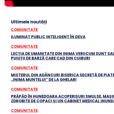
Ultimele noutăți
COMUNITATE
ILUMINAT PUBLIC INTELIGENT ÎN DEVA
COMUNITATE
LECȚIA DE UMANITATE DIN INIMA VERIICUM SUNT SA
PUIUȚII DE BARZĂ CARE CAD DIN CUIBURI
COMUNITATE
MISTERUL DIN ADÂNCURI BISERICA SECRETĂ DE PIATR
„INIMA MUNTELUI” DE LA GHELARI
COMUNITATE
PRĂPĂD ÎN HUNEDOARA ACOPERIȘURI SMULSE, MAȘI
ZDROBITE DE COPACI ȘI UN CABINET MEDICAL INUN
COMUNITATE