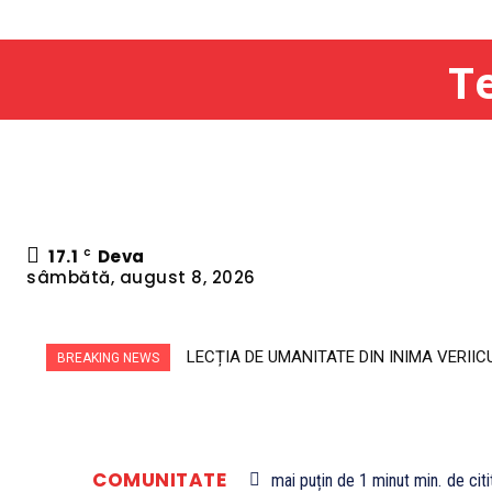
Te
17.1
Deva
C
sâmbătă, august 8, 2026
LECȚIA DE UMANITATE DIN INIMA VERIICUM
MISTERUL DIN ADÂNCURI BISERICA SECRE
BREAKING NEWS
COMUNITATE
mai puțin de 1 minut
min.
de citi