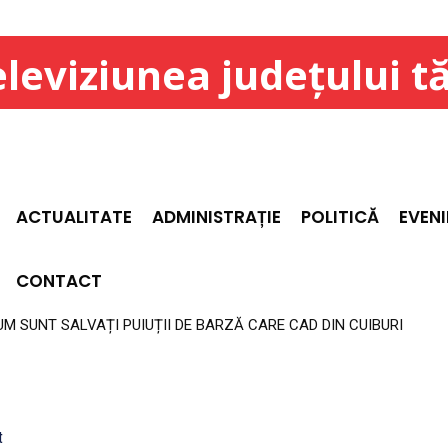
leviziunea județului t
ACTUALITATE
ADMINISTRAȚIE
POLITICĂ
EVEN
CONTACT
 SUNT SALVAȚI PUIUȚII DE BARZĂ CARE CAD DIN CUIBURI
TĂ DE PIATRĂ ȘI „INIMA MUNTELUI” DE LA GHELARI
t