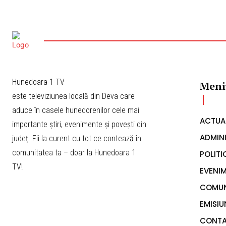
Hunedoara 1 TV
Meni
este televiziunea locală din Deva care
aduce în casele hunedorenilor cele mai
ACTUA
importante știri, evenimente și povești din
ADMINI
județ. Fii la curent cu tot ce contează în
comunitatea ta – doar la Hunedoara 1
POLITI
TV!
EVENI
COMUN
EMISIU
CONT