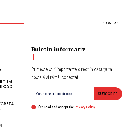
CONTACT
Buletin informativ
A
Primește știri importante direct în căsuța ta
poștală și rămâi conectat!
RIICUM
RE CAD
SUBSCRIBE
SECRETĂ
I've read and accept the
Privacy Policy
.
A
I