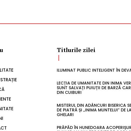
u
Titlurile zilei
LITATE
ILUMINAT PUBLIC INTELIGENT ÎN DEV
STRAȚIE
LECȚIA DE UMANITATE DIN INIMA VE
SUNT SALVAȚI PUIUȚII DE BARZĂ CA
CĂ
DIN CUIBURI
MENTE
MISTERUL DIN ADÂNCURI BISERICA 
ITATE
DE PIATRĂ ȘI „INIMA MUNTELUI” DE L
GHELARI
NI
PRĂPĂD ÎN HUNEDOARA ACOPERIȘUR
ACT