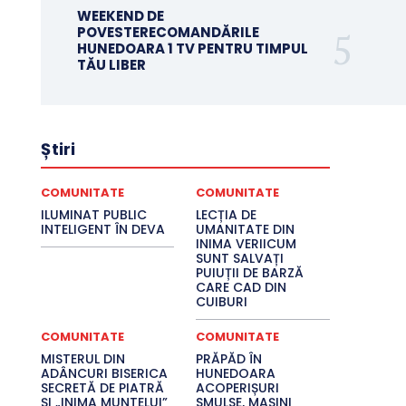
WEEKEND DE
POVESTERECOMANDĂRILE
HUNEDOARA 1 TV PENTRU TIMPUL
TĂU LIBER
Știri
COMUNITATE
COMUNITATE
ILUMINAT PUBLIC
LECȚIA DE
INTELIGENT ÎN DEVA
UMANITATE DIN
INIMA VERIICUM
SUNT SALVAȚI
PUIUȚII DE BARZĂ
CARE CAD DIN
CUIBURI
COMUNITATE
COMUNITATE
MISTERUL DIN
PRĂPĂD ÎN
ADÂNCURI BISERICA
HUNEDOARA
SECRETĂ DE PIATRĂ
ACOPERIȘURI
ȘI „INIMA MUNTELUI”
SMULSE, MAȘINI