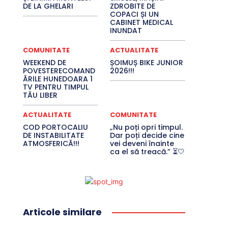
DE LA GHELARI
ZDROBITE DE
COPACI ȘI UN
CABINET MEDICAL
INUNDAT
COMUNITATE
ACTUALITATE
WEEKEND DE
ȘOIMUȘ BIKE JUNIOR
POVESTERECOMAND
2026!!!
ĂRILE HUNEDOARA 1
TV PENTRU TIMPUL
TĂU LIBER
ACTUALITATE
COMUNITATE
COD PORTOCALIU
„Nu poți opri timpul.
DE INSTABILITATE
Dar poți decide cine
ATMOSFERICĂ!!!
vei deveni înainte
ca el să treacă.” ⏳🤍
Articole similare