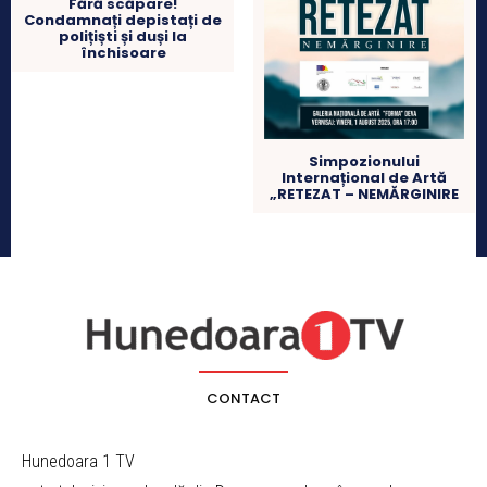
Fără scăpare!
Condamnați depistați de
polițiști și duși la
închisoare
Simpozionului
Internațional de Artă
„RETEZAT – NEMĂRGINIRE
CONTACT
Hunedoara 1 TV