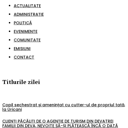
ACTUALITATE
ADMINISTRAȚIE
POLITICĂ
EVENIMENTE
COMUNITATE
EMISIUNI
CONTACT
Titlurile zilei
Copil sechestrat și amenințat cu cutter-ul de propriul tată,
la Uricani
CLIENȚI PĂCĂLIȚI DE O AGENȚIE DE TURISM DIN DEVATREI
FAMILII DIN DEVA, NEVOITE SĂ-ȘI PLĂTEASCĂ ÎNCĂ O DATĂ