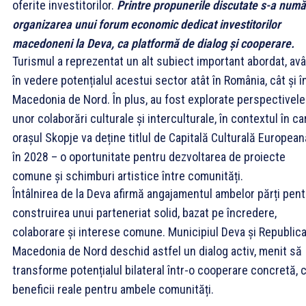
oferite investitorilor.
Printre propunerile discutate s-a numă
organizarea unui forum economic dedicat investitorilor
macedoneni la Deva, ca platformă de dialog și cooperare.
Turismul a reprezentat un alt subiect important abordat, av
în vedere potențialul acestui sector atât în România, cât și î
Macedonia de Nord. În plus, au fost explorate perspectivele
unor colaborări culturale și interculturale, în contextul în ca
orașul Skopje va deține titlul de Capitală Culturală European
în 2028 – o oportunitate pentru dezvoltarea de proiecte
comune și schimburi artistice între comunități.
Întâlnirea de la Deva afirmă angajamentul ambelor părți pent
construirea unui parteneriat solid, bazat pe încredere,
colaborare și interese comune. Municipiul Deva și Republic
Macedonia de Nord deschid astfel un dialog activ, menit să
transforme potențialul bilateral într-o cooperare concretă, 
beneficii reale pentru ambele comunități.