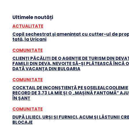
Ultimele noutăți
ACTUALITATE
Copil sechestrat și amenințat cu cutter-ul de prop
tată, la Uricani
COMUNITATE
CLIENȚI PĂCĂLIȚI DE O AGENȚIE DE TURISM DIN DEVA
FAMILII DIN DEVA, NEVOITE SĂ-ȘI PLĂTEASCĂ ÎNCĂ O
DATĂ VACANȚA DIN BULGARIA
COMUNITATE
COCKTAIL DE INCONȘTIENȚĂ PE ȘOSELEALCOOLEMIE
RECORD DE 3,73 LA MIE ȘI O „MAȘINĂ FANTOMĂ” AJ
ÎN ȘANȚ
COMUNITATE
DUPĂ LILIECI, URȘI ȘI FURNICI, ACUM ȘI LĂSTUNII CR
BLOCAJE