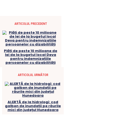
ARTICOLUL PRECEDENT
Plăți de peste 10 milioane de
lei de la bugetul local Deva
pentru indemnizațiile
persoanelor cu dizabilități
ARTICOLUL URMĂTOR
ALERTĂ de la hidrologi: cod
galben de inundații pe râurile
mici din județul Hunedoara