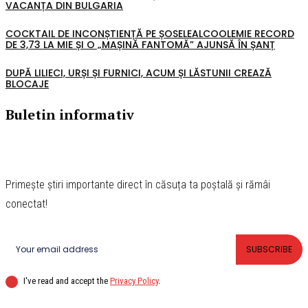
VACANȚA DIN BULGARIA
COCKTAIL DE INCONȘTIENȚĂ PE ȘOSELEALCOOLEMIE RECORD
DE 3,73 LA MIE ȘI O „MAȘINĂ FANTOMĂ” AJUNSĂ ÎN ȘANȚ
DUPĂ LILIECI, URȘI ȘI FURNICI, ACUM ȘI LĂSTUNII CREAZĂ
BLOCAJE
Buletin informativ
Primește știri importante direct în căsuța ta poștală și rămâi
conectat!
SUBSCRIBE
I've read and accept the
Privacy Policy
.