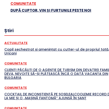
COMUNITATE
DUPĂ CUPTOR, VIN ȘI FURTUNILE PESTE NOI
Știri
ACTUALITATE
Copil sechestrat și amenințat cu cutter-ul de propriul tată,
Uricani
COMUNITATE
CLIENȚI PĂCĂLIȚI DE O AGENȚIE DE TURISM DIN DEVATREI FAMIL
DEVA, NEVOITE SĂ-ȘI PLĂTEASCĂ ÎNCĂ O DATĂ VACANȚA DIN
BULGARIA
COMUNITATE
COCKTAIL DE INCONȘTIENȚĂ PE ȘOSELEALCOOLEMIE RECORD D
LA MIE ȘI O „MAȘINĂ FANTOMĂ” AJUNSĂ ÎN ȘANȚ
COMUNITATE