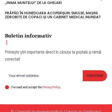
„INIMA MUNTELUI” DE LA GHELARI
PRĂPĂD ÎN HUNEDOARA ACOPERIȘURI SMULSE, MAȘINI
ZDROBITE DE COPACI ȘI UN CABINET MEDICAL INUNDAT
Buletin informativ
Primește știri importante direct în căsuța ta poștală și rămâi
conectat!
SUBSCRIBE
I've read and accept the
Privacy Policy
.
© Copyright by Hunedoara1tv.ro | Design by FainProject