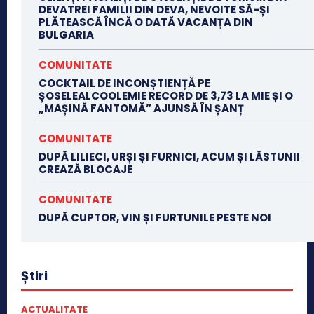
DEVATREI FAMILII DIN DEVA, NEVOITE SĂ-ȘI
PLĂTEASCĂ ÎNCĂ O DATĂ VACANȚA DIN
BULGARIA
COMUNITATE
COCKTAIL DE INCONȘTIENȚĂ PE
ȘOSELEALCOOLEMIE RECORD DE 3,73 LA MIE ȘI O
„MAȘINĂ FANTOMĂ” AJUNSĂ ÎN ȘANȚ
COMUNITATE
DUPĂ LILIECI, URȘI ȘI FURNICI, ACUM ȘI LĂSTUNII
CREAZĂ BLOCAJE
COMUNITATE
DUPĂ CUPTOR, VIN ȘI FURTUNILE PESTE NOI
Știri
ACTUALITATE