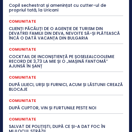
Copil sechestrat și amenințat cu cutter-ul de
propriul tată, la Uricani
COMUNITATE
CLIENȚI PĂCĂLIȚI DE O AGENȚIE DE TURISM DIN
DEVATREI FAMILII DIN DEVA, NEVOITE SĂ-ȘI PLĂTEASCĂ
ÎNCĂ O DATĂ VACANȚA DIN BULGARIA
COMUNITATE
COCKTAIL DE INCONȘTIENȚĂ PE ȘOSELEALCOOLEMIE
RECORD DE 3,73 LA MIE ȘI O „MAȘINĂ FANTOMĂ”
AJUNSĂ ÎN ȘANȚ
COMUNITATE
DUPĂ LILIECI, URȘI ȘI FURNICI, ACUM ȘI LĂSTUNII CREAZĂ
BLOCAJE
COMUNITATE
DUPĂ CUPTOR, VIN ȘI FURTUNILE PESTE NOI
COMUNITATE
SALVAT DE POLIȚIȘTI, DUPĂ CE ȘI-A DAT FOC ÎN
MIJLOCUL STRĂZII