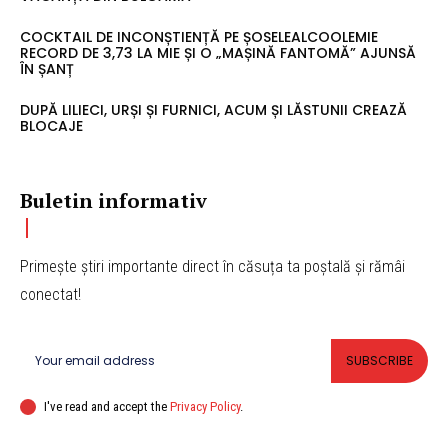
COCKTAIL DE INCONȘTIENȚĂ PE ȘOSELEALCOOLEMIE
RECORD DE 3,73 LA MIE ȘI O „MAȘINĂ FANTOMĂ” AJUNSĂ
ÎN ȘANȚ
DUPĂ LILIECI, URȘI ȘI FURNICI, ACUM ȘI LĂSTUNII CREAZĂ
BLOCAJE
Buletin informativ
Primește știri importante direct în căsuța ta poștală și rămâi
conectat!
SUBSCRIBE
I've read and accept the
Privacy Policy
.