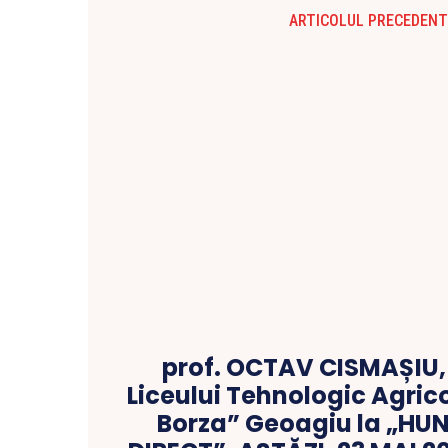
ARTICOLUL PRECEDENT
prof. OCTAV CISMAȘIU, 
Liceului Tehnologic Agric
Borza” Geoagiu la „HU
DIRECT”, ASTĂZI, 23 MAI 20
realizatoare Petrone