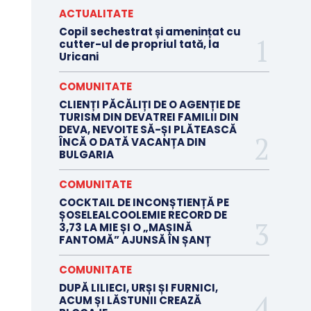
ACTUALITATE
Copil sechestrat și amenințat cu
cutter-ul de propriul tată, la
Uricani
COMUNITATE
CLIENȚI PĂCĂLIȚI DE O AGENȚIE DE
TURISM DIN DEVATREI FAMILII DIN
DEVA, NEVOITE SĂ-ȘI PLĂTEASCĂ
ÎNCĂ O DATĂ VACANȚA DIN
BULGARIA
COMUNITATE
COCKTAIL DE INCONȘTIENȚĂ PE
ȘOSELEALCOOLEMIE RECORD DE
3,73 LA MIE ȘI O „MAȘINĂ
FANTOMĂ” AJUNSĂ ÎN ȘANȚ
COMUNITATE
DUPĂ LILIECI, URȘI ȘI FURNICI,
ACUM ȘI LĂSTUNII CREAZĂ