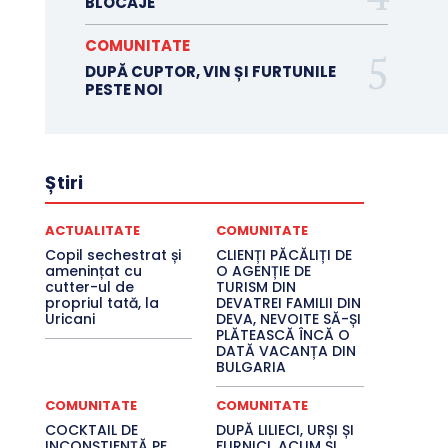
BLOCAJE
COMUNITATE
DUPĂ CUPTOR, VIN ȘI FURTUNILE
PESTE NOI
Știri
ACTUALITATE
COMUNITATE
Copil sechestrat și
CLIENȚI PĂCĂLIȚI DE
amenințat cu
O AGENȚIE DE
cutter-ul de
TURISM DIN
propriul tată, la
DEVATREI FAMILII DIN
Uricani
DEVA, NEVOITE SĂ-ȘI
PLĂTEASCĂ ÎNCĂ O
DATĂ VACANȚA DIN
BULGARIA
COMUNITATE
COMUNITATE
COCKTAIL DE
DUPĂ LILIECI, URȘI ȘI
INCONȘTIENȚĂ PE
FURNICI, ACUM ȘI