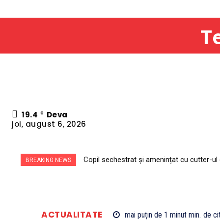
Te
19.4
Deva
C
joi, august 6, 2026
Copil sechestrat și amenințat cu cutter-ul d
BREAKING NEWS
ACTUALITATE
mai puțin de 1 minut
min.
de cit