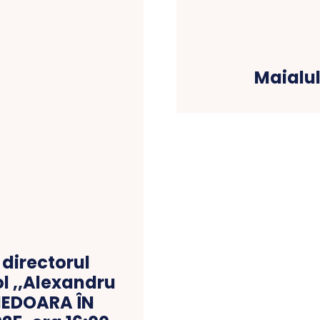
Maialu
directorul
ol ,,Alexandru
NEDOARA ÎN
25, ora 16:00,
la TĂMAȘ.