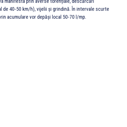
va manifesta prin averse torențiale, descărcări
al de 40-50 km/h), vijelii și grindină. În intervale scurte
 prin acumulare vor depăși local 50-70 l/mp.