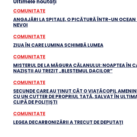
Ultimele noutăți
COMUNITATE
ANGAJĂRI LA SPITALE, O PICĂTURĂ ÎNTR-UN OCEAN
NEVOI
COMUNITATE
ZIUA ÎN CARE LUMINA SCHIMBĂ LUMEA
COMUNITATE
MISTERUL DE LA MĂGURA CĂLANULUI: NOAPTEA ÎN C
NAZIȘTII AU TREZIT „BLESTEMUL DACILOR”
COMUNITATE
SECUNDE CARE AU ȚINUT CÂT O VIAȚĂCOPIL AMENI
CU UN CUTTER DE PROPRIUL TATĂ, SALVAT ÎN ULTIM
CLIPĂ DE POLIȚIȘTI
COMUNITATE
LEGEA DECARBONIZĂRII A TRECUT DE DEPUTAȚI