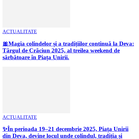
ACTUALITATE
🎀Magia colindelor și a tradițiilor continuă la Deva:
Târgul de Crăciun 2025, al treilea weekend de
sărbătoare în Piața Unirii.
ACTUALITATE
✨În perioada 19–21 decembrie 2025, Piața Unirii
din Deva, devine locul unde colindul, tradiția și