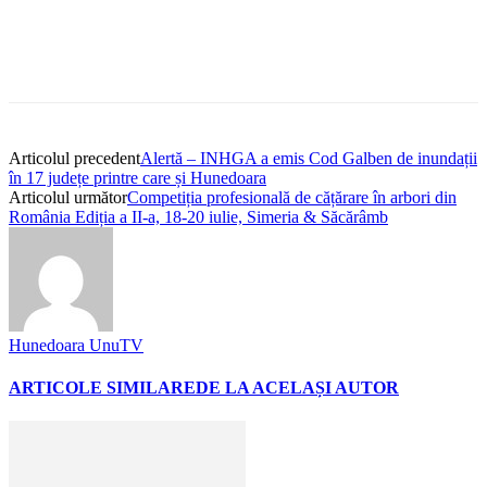
Articolul precedent
Alertă – INHGA a emis Cod Galben de inundații
în 17 județe printre care și Hunedoara
Articolul următor
Competiția profesională de cățărare în arbori din
România Ediția a II-a, 18-20 iulie, Simeria & Săcărâmb
Hunedoara UnuTV
ARTICOLE SIMILARE
DE LA ACELAȘI AUTOR