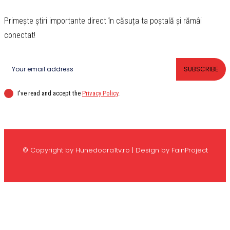
Primește știri importante direct în căsuța ta poștală și rămâi
conectat!
SUBSCRIBE
I've read and accept the
Privacy Policy
.
© Copyright by Hunedoara1tv.ro | Design by FainProject