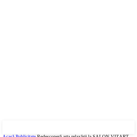
Acasă
Publicitate
Redescoperă arta relaxării la SALON VIZART