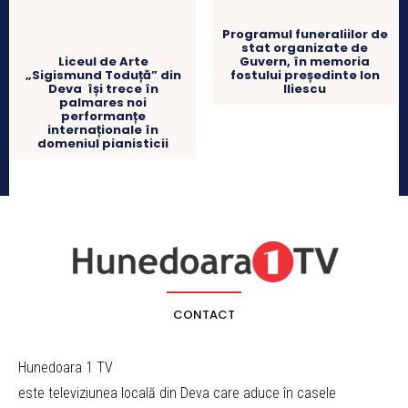
Programul funeraliilor de
stat organizate de
Liceul de Arte
Guvern, în memoria
„Sigismund Toduță” din
fostului președinte Ion
Deva își trece în
Iliescu
palmares noi
performanțe
internaționale în
domeniul pianisticii
CONTACT
Hunedoara 1 TV
este televiziunea locală din Deva care aduce în casele