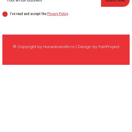
SUBSCRIBE
I've read and accept the
Privacy Policy
.
© Copyright by Hunedoara1tv.ro | Design by FainProject