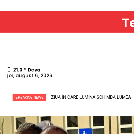
Te
21.3
Deva
C
joi, august 6, 2026
MISTERUL DE LA MĂGURA CĂLANULUI: NO
BREAKING NEWS