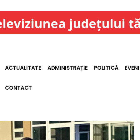
leviziunea județului t
ACTUALITATE
ADMINISTRAȚIE
POLITICĂ
EVEN
CONTACT
APTEA ÎN CARE NAZIȘTII AU TREZIT „BLESTEMUL DACILOR”