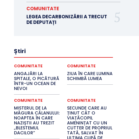
COMUNITATE
LEGEA DECARBONIZĂRII A TRECUT
DE DEPUTAȚI
Știri
COMUNITATE
COMUNITATE
ANGAJĂRI LA
ZIUA ÎN CARE LUMINA
SPITALE, O PICĂTURĂ
SCHIMBĂ LUMEA
ÎNTR-UN OCEAN DE
NEVOI
COMUNITATE
COMUNITATE
MISTERUL DE LA
SECUNDE CARE AU
MĂGURA CĂLANULUI:
ȚINUT CÂT O
NOAPTEA ÎN CARE
VIAȚĂCOPIL
NAZIȘTII AU TREZIT
AMENINȚAT CU UN
„BLESTEMUL
CUTTER DE PROPRIUL
DACILOR”
TATĂ, SALVAT ÎN
ULTIMA CLIPĂ DE