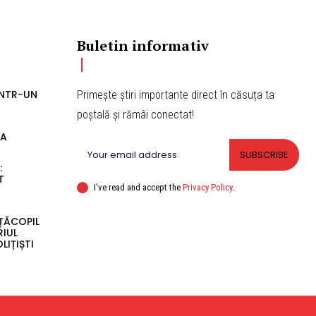
Buletin informativ
ÎNTR-UN
Primește știri importante direct în căsuța ta
poștală și rămâi conectat!
EA
SUBSCRIBE
:
T
I've read and accept the
Privacy Policy
.
ȚĂCOPIL
RIUL
LIȚIȘTI