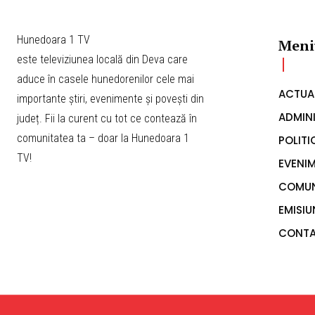
Hunedoara 1 TV
Meni
este televiziunea locală din Deva care
aduce în casele hunedorenilor cele mai
ACTUA
importante știri, evenimente și povești din
ADMINI
județ. Fii la curent cu tot ce contează în
comunitatea ta – doar la Hunedoara 1
POLITI
TV!
EVENI
COMUN
EMISIU
CONT