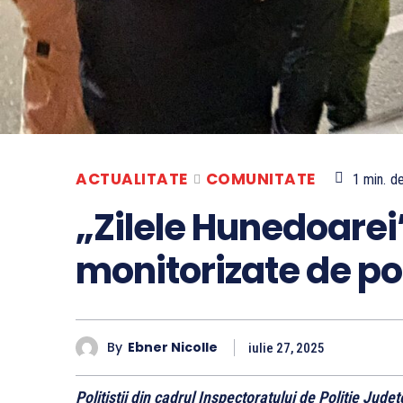
ACTUALITATE
COMUNITATE
1
min.
de
„Zilele Hunedoarei”
monitorizate de pol
By
Ebner Nicolle
iulie 27, 2025
Polițiștii din cadrul Inspectoratului de Poliție Jude