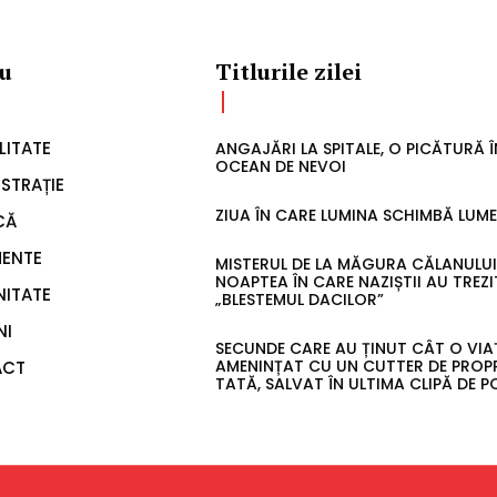
u
Titlurile zilei
LITATE
ANGAJĂRI LA SPITALE, O PICĂTURĂ 
OCEAN DE NEVOI
STRAȚIE
ZIUA ÎN CARE LUMINA SCHIMBĂ LUM
CĂ
MENTE
MISTERUL DE LA MĂGURA CĂLANULUI
NOAPTEA ÎN CARE NAZIȘTII AU TREZI
ITATE
„BLESTEMUL DACILOR”
NI
SECUNDE CARE AU ȚINUT CÂT O VIA
AMENINȚAT CU UN CUTTER DE PROP
ACT
TATĂ, SALVAT ÎN ULTIMA CLIPĂ DE PO