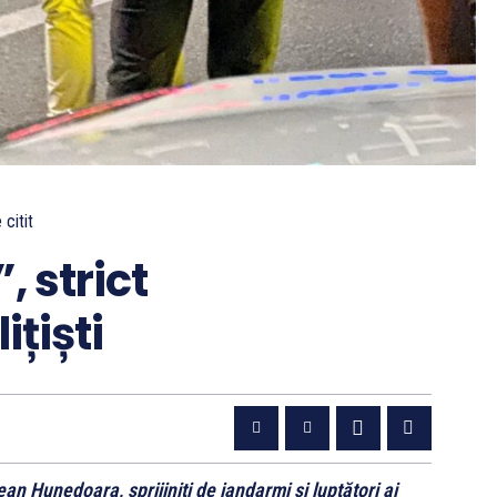
 citit
, strict
ițiști
țean Hunedoara, sprijiniți de jandarmi și luptători ai