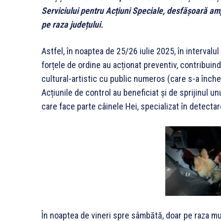
Serviciului pentru Acțiuni Speciale, desfășoară amp
pe raza județului.
Astfel, în noaptea de 25/26 iulie 2025, în intervalu
forțele de ordine au acționat preventiv, contribuin
cultural-artistic cu public numeros (care s-a înche
Acțiunile de control au beneficiat și de sprijinul un
care face parte câinele Hei, specializat în detecta
În noaptea de vineri spre sâmbătă, doar pe raza mun