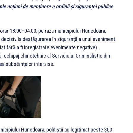
le acțiuni de menținere a ordinii și siguranței publice
l orar 18:00–04:00, pe raza municipiului Hunedoara,
d decisiv la desfășurarea în siguranță a unui eveniment
iat fără a fi înregistrate evenimente negative).
ui echipaj chinotehnic al Serviciului Criminalistic din
rea substanțelor interzise.
icipiului Hunedoara, polițiștii au legitimat peste 300