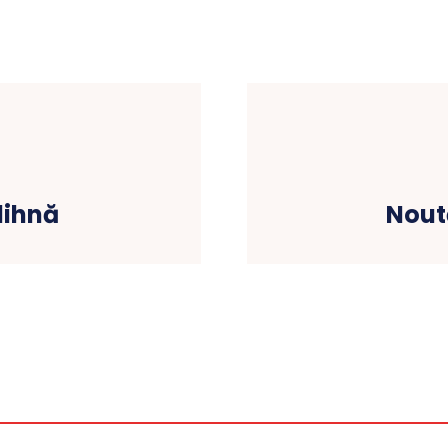
dihnă
Nout