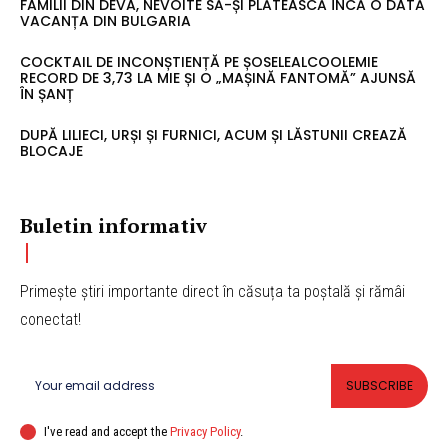
FAMILII DIN DEVA, NEVOITE SĂ-ȘI PLĂTEASCĂ ÎNCĂ O DATĂ
VACANȚA DIN BULGARIA
COCKTAIL DE INCONȘTIENȚĂ PE ȘOSELEALCOOLEMIE
RECORD DE 3,73 LA MIE ȘI O „MAȘINĂ FANTOMĂ” AJUNSĂ
ÎN ȘANȚ
DUPĂ LILIECI, URȘI ȘI FURNICI, ACUM ȘI LĂSTUNII CREAZĂ
BLOCAJE
Buletin informativ
Primește știri importante direct în căsuța ta poștală și rămâi
conectat!
SUBSCRIBE
I've read and accept the
Privacy Policy
.