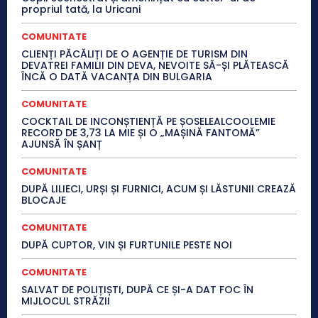
propriul tată, la Uricani
COMUNITATE
CLIENȚI PĂCĂLIȚI DE O AGENȚIE DE TURISM DIN
DEVATREI FAMILII DIN DEVA, NEVOITE SĂ-ȘI PLĂTEASCĂ
ÎNCĂ O DATĂ VACANȚA DIN BULGARIA
COMUNITATE
COCKTAIL DE INCONȘTIENȚĂ PE ȘOSELEALCOOLEMIE
RECORD DE 3,73 LA MIE ȘI O „MAȘINĂ FANTOMĂ”
AJUNSĂ ÎN ȘANȚ
COMUNITATE
DUPĂ LILIECI, URȘI ȘI FURNICI, ACUM ȘI LĂSTUNII CREAZĂ
BLOCAJE
COMUNITATE
DUPĂ CUPTOR, VIN ȘI FURTUNILE PESTE NOI
COMUNITATE
SALVAT DE POLIȚIȘTI, DUPĂ CE ȘI-A DAT FOC ÎN
MIJLOCUL STRĂZII