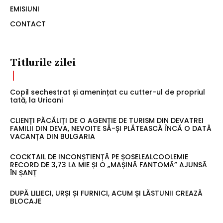
EMISIUNI
CONTACT
Titlurile zilei
Copil sechestrat și amenințat cu cutter-ul de propriul
tată, la Uricani
CLIENȚI PĂCĂLIȚI DE O AGENȚIE DE TURISM DIN DEVATREI
FAMILII DIN DEVA, NEVOITE SĂ-ȘI PLĂTEASCĂ ÎNCĂ O DATĂ
VACANȚA DIN BULGARIA
COCKTAIL DE INCONȘTIENȚĂ PE ȘOSELEALCOOLEMIE
RECORD DE 3,73 LA MIE ȘI O „MAȘINĂ FANTOMĂ” AJUNSĂ
ÎN ȘANȚ
DUPĂ LILIECI, URȘI ȘI FURNICI, ACUM ȘI LĂSTUNII CREAZĂ
BLOCAJE