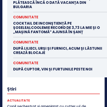
PLĂTEASCĂ ÎNCĂ O DATĂ VACANȚA DIN
BULGARIA
COMUNITATE
COCKTAIL DE INCONȘTIENȚĂ PE
ȘOSELEALCOOLEMIE RECORD DE 3,73 LA MIE ȘI O
„MAȘINĂ FANTOMĂ” AJUNSĂ ÎN ȘANȚ
COMUNITATE
DUPĂ LILIECI, URȘI ȘI FURNICI, ACUM ȘI LĂSTUNII
CREAZĂ BLOCAJE
COMUNITATE
DUPĂ CUPTOR, VIN ȘI FURTUNILE PESTE NOI
Știri
ACTUALITATE
Copil sechestrat și amenințat cu cutter-ul de