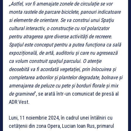
„Astfel, vor fi amenajate zonele de circulație se vor
monta rastele de parcare biciclete, panouri indicatoare
si elemente de orientare. Se va construi unui Spaţiu
cultural interactiv, o construcție cu rol polarizator
pentru atragerea spre diverse activități de recreere.
Spaţiul este conceput pentru a putea funcționa ca sală
expozițională, de artă, auditoriu şi care nu agresează
ca volum construit spațiul parcului. O atenţie
deosebită va fi acordată vegetației, prin înlocuirea şi
completarea arborilor şi plantelor degradate, bolnave şi
amenajarea de peluze cu pete și borduri florale şi mix
de graminee
”, se arată într-un comunicat de presă al
ADR Vest.
Luni, 11 noiembrie 2024, în cadrul unei întâlniri cu
cetățenii din zona Opera, Lucian Ioan Rus, primarul