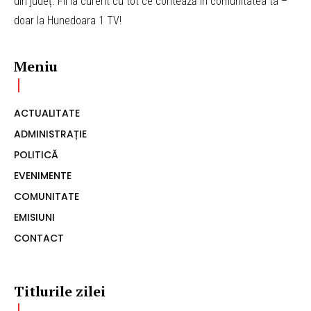
din județ. Fii la curent cu tot ce contează în comunitatea ta –
doar la Hunedoara 1 TV!
Meniu
ACTUALITATE
ADMINISTRAȚIE
POLITICĂ
EVENIMENTE
COMUNITATE
EMISIUNI
CONTACT
Titlurile zilei