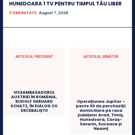
HUNEDOARA 1 TV PENTRU TIMPUL TĂU LIBER
COMUNITATE
August 7, 2026
ARTICOLUL PRECEDENT
ARTICOLUL URMĂTOR
VICEAMBASADORUL
AUSTRIEI ÎN ROMÂNIA,
RUDOLF GERHARD
Operațiunea Jupiter –
SCHATZ, ÎN DIALOG CU
peste 30 de percheziții
DECEBALIȘTII
domiciliare pe raza
județelor Arad, Timiș,
Hunedoara, Caraș-
Severin, Suceava și
Neamț