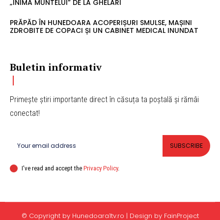
„INIMA MUNTELUI” DE LA GHELARI
PRĂPĂD ÎN HUNEDOARA ACOPERIȘURI SMULSE, MAȘINI
ZDROBITE DE COPACI ȘI UN CABINET MEDICAL INUNDAT
Buletin informativ
Primește știri importante direct în căsuța ta poștală și rămâi
conectat!
SUBSCRIBE
I've read and accept the
Privacy Policy
.
© Copyright by Hunedoara1tv.ro | Design by FainProject