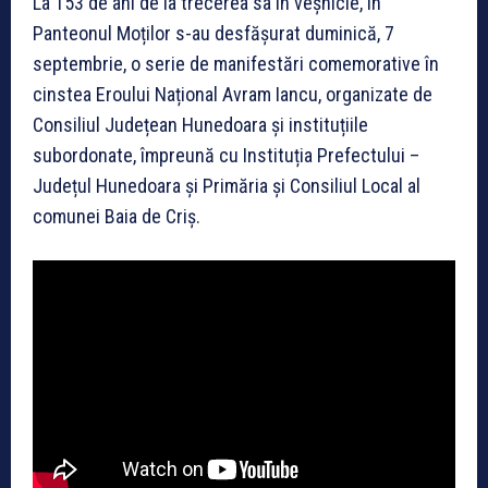
La 153 de ani de la trecerea sa în veșnicie, în
Panteonul Moților s-au desfășurat duminică, 7
septembrie, o serie de manifestări comemorative în
cinstea Eroului Național Avram Iancu, organizate de
Consiliul Județean Hunedoara și instituțiile
subordonate, împreună cu Instituția Prefectului –
Județul Hunedoara și Primăria și Consiliul Local al
comunei Baia de Criș.