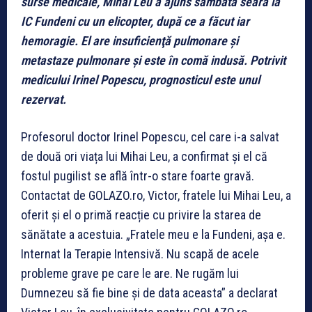
surse medicale, Mihai Leu a ajuns sâmbătă seară la
IC Fundeni cu un elicopter, după ce a făcut iar
hemoragie. El are insuficienţă pulmonare şi
metastaze pulmonare şi este în comă indusă. Potrivit
medicului Irinel Popescu, prognosticul este unul
rezervat.
Profesorul doctor Irinel Popescu, cel care i-a salvat
de două ori viața lui Mihai Leu, a confirmat și el că
fostul pugilist se află într-o stare foarte gravă.
Contactat de GOLAZO.ro, Victor, fratele lui Mihai Leu, a
oferit și el o primă reacție cu privire la starea de
sănătate a acestuia. „Fratele meu e la Fundeni, așa e.
Internat la Terapie Intensivă. Nu scapă de acele
probleme grave pe care le are. Ne rugăm lui
Dumnezeu să fie bine și de data aceasta” a declarat