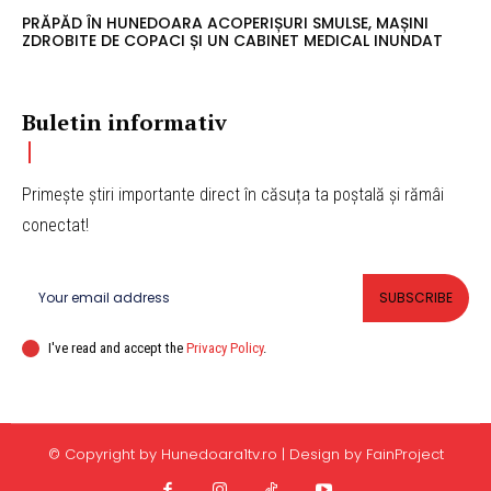
PRĂPĂD ÎN HUNEDOARA ACOPERIȘURI SMULSE, MAȘINI
ZDROBITE DE COPACI ȘI UN CABINET MEDICAL INUNDAT
Buletin informativ
Primește știri importante direct în căsuța ta poștală și rămâi
conectat!
SUBSCRIBE
I've read and accept the
Privacy Policy
.
© Copyright by Hunedoara1tv.ro | Design by FainProject