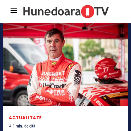
ACTUALITATE
1
min.
de citit