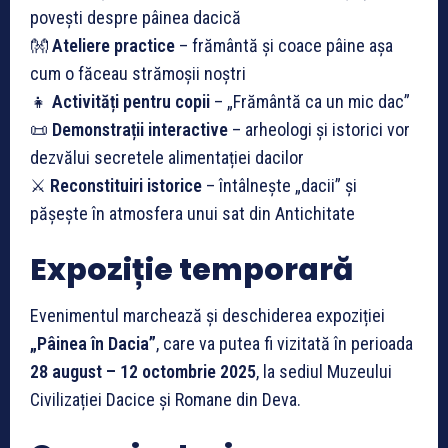
povești despre pâinea dacică
👐
Ateliere practice
– frământă și coace pâine așa
cum o făceau strămoșii noștri
👧
Activități pentru copii
– „Frământă ca un mic dac”
📜
Demonstrații interactive
– arheologi și istorici vor
dezvălui secretele alimentației dacilor
⚔️
Reconstituiri istorice
– întâlnește „dacii” și
pășește în atmosfera unui sat din Antichitate
Expoziție temporară
Evenimentul marchează și deschiderea expoziției
„Pâinea în Dacia”
, care va putea fi vizitată în perioada
28 august – 12 octombrie 2025
, la sediul Muzeului
Civilizației Dacice și Romane din Deva.