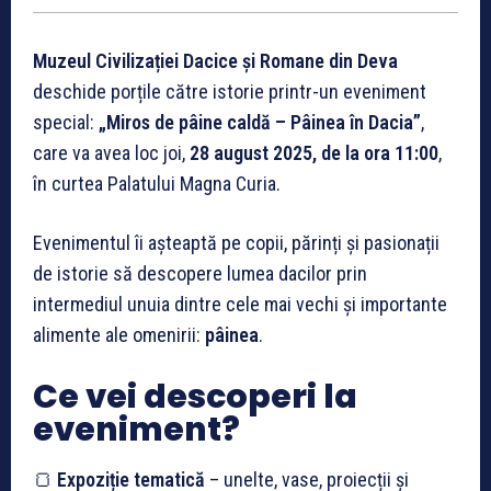
Muzeul Civilizației Dacice și Romane din Deva
deschide porțile către istorie printr-un eveniment
special:
„Miros de pâine caldă – Pâinea în Dacia”
,
care va avea loc joi,
28 august 2025, de la ora 11:00
,
în curtea Palatului Magna Curia.
Evenimentul îi așteaptă pe copii, părinți și pasionații
de istorie să descopere lumea dacilor prin
intermediul unuia dintre cele mai vechi și importante
alimente ale omenirii:
pâinea
.
Ce vei descoperi la
eveniment?
🍞
Expoziție tematică
– unelte, vase, proiecții și