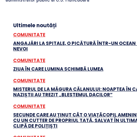
Ultimele noutăți
COMUNITATE
ANGAJĂRI LA SPITALE, O PICĂTURĂ ÎNTR-UN OCEAN
NEVOI
COMUNITATE
ZIUA ÎN CARE LUMINA SCHIMBĂ LUMEA
COMUNITATE
MISTERUL DE LA MĂGURA CĂLANULUI: NOAPTEA ÎN C
NAZIȘTII AU TREZIT „BLESTEMUL DACILOR”
COMUNITATE
SECUNDE CARE AU ȚINUT CÂT O VIAȚĂCOPIL AMENI
CU UN CUTTER DE PROPRIUL TATĂ, SALVAT ÎN ULTIM
CLIPĂ DE POLIȚIȘTI