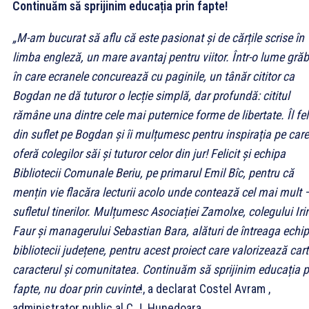
Continuăm să sprijinim educația prin fapte!
„M-am bucurat să aflu că este pasionat și de cărțile scrise în
limba engleză, un mare avantaj pentru viitor. Într-o lume grăb
în care ecranele concurează cu paginile, un tânăr cititor ca
Bogdan ne dă tuturor o lecție simplă, dar profundă: cititul
rămâne una dintre cele mai puternice forme de libertate. Îl feli
din suflet pe Bogdan și îi mulțumesc pentru inspirația pe care
oferă colegilor săi și tuturor celor din jur! Felicit și echipa
Bibliotecii Comunale Beriu, pe primarul Emil Bîc, pentru că
mențin vie flacăra lecturii acolo unde contează cel mai mult –
sufletul tinerilor. Mulțumesc Asociației Zamolxe, colegului Iri
Faur și managerului Sebastian Bara, alături de întreaga echi
bibliotecii județene, pentru acest proiect care valorizează cart
caracterul și comunitatea. Continuăm să sprijinim educația p
fapte, nu doar prin cuvinte
!, a declarat Costel Avram ,
administrator public al C.J. Hunedoara