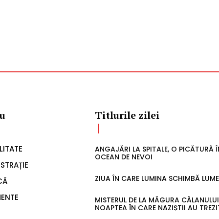
u
Titlurile zilei
LITATE
ANGAJĂRI LA SPITALE, O PICĂTURĂ 
OCEAN DE NEVOI
STRAȚIE
ZIUA ÎN CARE LUMINA SCHIMBĂ LUM
CĂ
MENTE
MISTERUL DE LA MĂGURA CĂLANULUI
NOAPTEA ÎN CARE NAZIȘTII AU TREZI
ITATE
„BLESTEMUL DACILOR”
NI
SECUNDE CARE AU ȚINUT CÂT O VIA
AMENINȚAT CU UN CUTTER DE PROP
ACT
TATĂ, SALVAT ÎN ULTIMA CLIPĂ DE PO