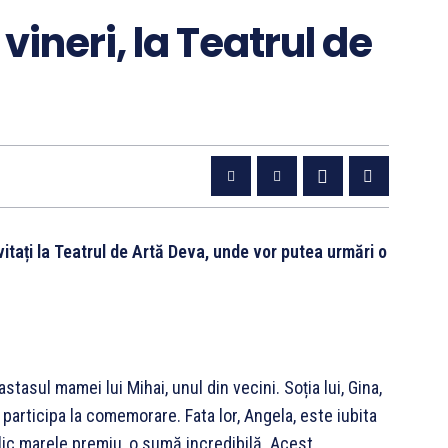
ineri, la Teatrul de
nvitați la Teatrul de Artă Deva, unde vor putea urmări o
tasul mamei lui Mihai, unul din vecini. Soția lui, Gina,
 participa la comemorare. Fata lor, Angela, este iubita
n plic marele premiu, o sumă incredibilă. Acest