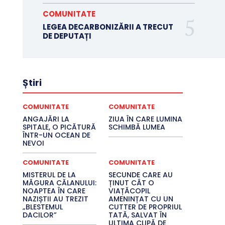
COMUNITATE
LEGEA DECARBONIZĂRII A TRECUT
DE DEPUTAȚI
Știri
COMUNITATE
COMUNITATE
ANGAJĂRI LA
ZIUA ÎN CARE LUMINA
SPITALE, O PICĂTURĂ
SCHIMBĂ LUMEA
ÎNTR-UN OCEAN DE
NEVOI
COMUNITATE
COMUNITATE
MISTERUL DE LA
SECUNDE CARE AU
MĂGURA CĂLANULUI:
ȚINUT CÂT O
NOAPTEA ÎN CARE
VIAȚĂCOPIL
NAZIȘTII AU TREZIT
AMENINȚAT CU UN
„BLESTEMUL
CUTTER DE PROPRIUL
DACILOR”
TATĂ, SALVAT ÎN
ULTIMA CLIPĂ DE