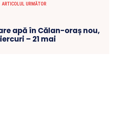
ARTICOLUL URMĂTOR
zare apă în Călan-oraș nou,
ercuri – 21 mai
CONTACT