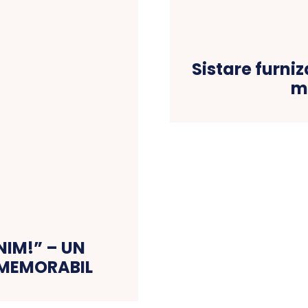
NIM!” – UN
Sistare furni
 MEMORABIL
mi