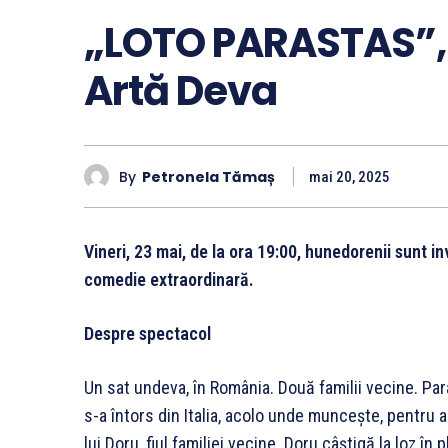
„LOTO PARASTAS”, v
Artă Deva
By
Petronela Tămaș
mai 20, 2025
Vineri, 23 mai, de la ora 19:00, hunedorenii sunt i
comedie extraordinară.
Despre spectacol
Un sat undeva, în România. Două familii vecine. Paras
s-a întors din Italia, acolo unde muncește, pentru a
lui Doru, fiul familiei vecine. Doru câștigă la loz î