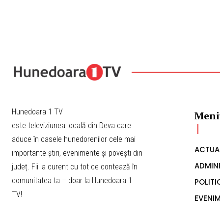
Meni
este televiziunea locală din Deva care
aduce în casele hunedorenilor cele mai
ACTUA
importante știri, evenimente și povești din
ADMINI
județ. Fii la curent cu tot ce contează în
comunitatea ta – doar la Hunedoara 1
POLITI
TV!
EVENI
COMUN
EMISIU
CONT
© Copyright by Hunedoara1tv.ro | Design by FainProject