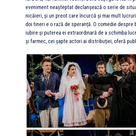
eveniment neașteptat declanșează o serie de situați
nicăieri, și un preot care încurcă și mai mult lucruri
doi tineri e o rază de speranță. O comedie despre ban
iubire și puterea ei extraordinară de a schimba lucr
și farmec, cei șapte actori ai distribuției, oferă p