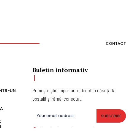
Buletin informativ
ÎNTR-UN
Primește știri importante direct în căsuța ta
poștală și rămâi conectat!
EA
SUBSCRIBE
:
T
I've read and accept the
Privacy Policy
.
ȚĂCOPIL
RIUL
LIȚIȘTI