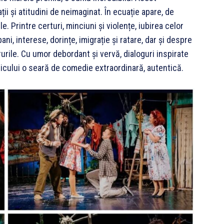
i și atitudini de neimaginat. În ecuație apare, de
le. Printre certuri, minciuni și violențe, iubirea celor
i, interese, dorințe, imigrație și ratare, dar și despre
urile. Cu umor debordant și vervă, dialoguri inspirate
ublicului o seară de comedie extraordinară, autentică.