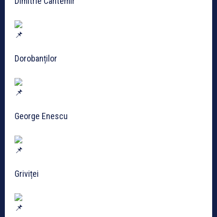
Dimitrie Cantemir
Dorobanților
George Enescu
Griviței