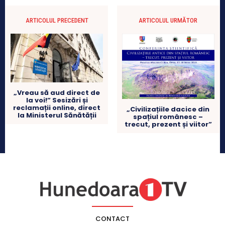
ARTICOLUL PRECEDENT
ARTICOLUL URMĂTOR
„Vreau să aud direct de
la voi!” Sesizări și
reclamații online, direct
„Civilizațiile dacice din
la Ministerul Sănătății
spațiul românesc –
trecut, prezent și viitor”
CONTACT