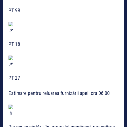
PT 9B
PT 18
PT 27
Estimare pentru reluarea furnizării apei: ora 06:00
Din cauza sistării, în intervalul menționat, pot apărea