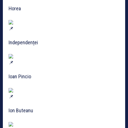
Horea
Independenței
Ioan Pincio
Ion Buteanu