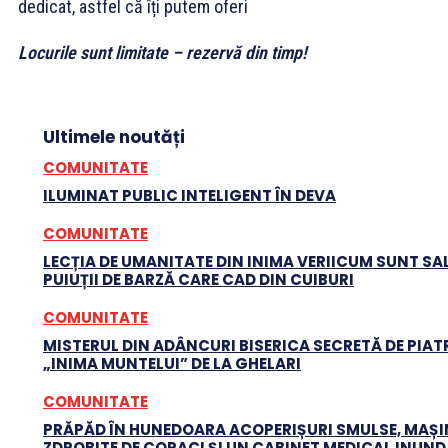
dedicat, astfel că îți putem oferi
Locurile sunt limitate – rezervă din timp!
Ultimele noutăți
COMUNITATE
ILUMINAT PUBLIC INTELIGENT ÎN DEVA
COMUNITATE
LECȚIA DE UMANITATE DIN INIMA VERIICUM SUNT SA
PUIUȚII DE BARZĂ CARE CAD DIN CUIBURI
COMUNITATE
MISTERUL DIN ADÂNCURI BISERICA SECRETĂ DE PIATR
„INIMA MUNTELUI” DE LA GHELARI
COMUNITATE
PRĂPĂD ÎN HUNEDOARA ACOPERIȘURI SMULSE, MAȘI
ZDROBITE DE COPACI ȘI UN CABINET MEDICAL INUN