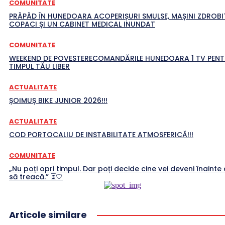
COMUNITATE
PRĂPĂD ÎN HUNEDOARA ACOPERIȘURI SMULSE, MAȘINI ZDROBI
COPACI ȘI UN CABINET MEDICAL INUNDAT
COMUNITATE
WEEKEND DE POVESTERECOMANDĂRILE HUNEDOARA 1 TV PEN
TIMPUL TĂU LIBER
ACTUALITATE
ȘOIMUȘ BIKE JUNIOR 2026!!!
ACTUALITATE
COD PORTOCALIU DE INSTABILITATE ATMOSFERICĂ!!!
COMUNITATE
„Nu poți opri timpul. Dar poți decide cine vei deveni înainte 
să treacă.” ⏳🤍
Articole similare