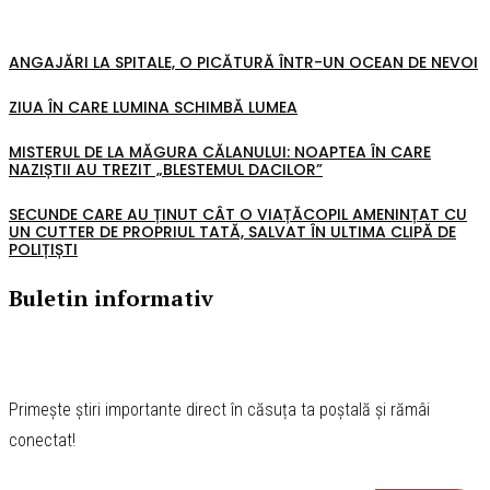
ANGAJĂRI LA SPITALE, O PICĂTURĂ ÎNTR-UN OCEAN DE NEVOI
ZIUA ÎN CARE LUMINA SCHIMBĂ LUMEA
MISTERUL DE LA MĂGURA CĂLANULUI: NOAPTEA ÎN CARE
NAZIȘTII AU TREZIT „BLESTEMUL DACILOR”
SECUNDE CARE AU ȚINUT CÂT O VIAȚĂCOPIL AMENINȚAT CU
UN CUTTER DE PROPRIUL TATĂ, SALVAT ÎN ULTIMA CLIPĂ DE
POLIȚIȘTI
Buletin informativ
Primește știri importante direct în căsuța ta poștală și rămâi
conectat!