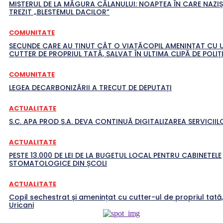
MISTERUL DE LA MĂGURA CĂLANULUI: NOAPTEA ÎN CARE NAZIȘ
TREZIT „BLESTEMUL DACILOR”
COMUNITATE
SECUNDE CARE AU ȚINUT CÂT O VIAȚĂCOPIL AMENINȚAT CU 
CUTTER DE PROPRIUL TATĂ, SALVAT ÎN ULTIMA CLIPĂ DE POLIȚI
COMUNITATE
LEGEA DECARBONIZĂRII A TRECUT DE DEPUTAȚI
ACTUALITATE
S.C. APA PROD S.A. DEVA CONTINUĂ DIGITALIZAREA SERVICIILO
ACTUALITATE
PESTE 13.000 DE LEI DE LA BUGETUL LOCAL PENTRU CABINETELE
STOMATOLOGICE DIN ȘCOLI
ACTUALITATE
Copil sechestrat și amenințat cu cutter-ul de propriul tată,
Uricani