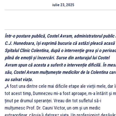
iulie 23, 2025
Într-o postare publică, Costel Avram, administratorul public 
C.J. Hunedoara, își exprimă bucuria că astăzi pleacă acasă 
Spitalul Clinic Colentina, după o intervenție grea și o perioa
plină de emoții și încercări. Surse din anturajul lui Costel
Avram spun că acesta a suferit o intervenție dificilă. În mes
său, Costel Avram mulțumește medicilor de la Colentina care
au salvat viața.
„A fost una dintre cele mai dificile etape ale vieții mele, dar 
tot acest timp, Dumnezeu mi-a fost aproape, m-a întărit și 
ținut pe drumul speranței. Vreau din tot sufletul să-i
mulțumesc Prof. Dr. Cauni Victor, un om și un medic
extraordinar, căruia îi datorez viața. Un profesionist desăvârș