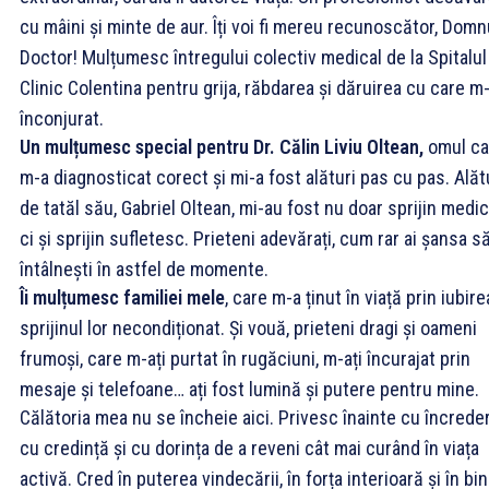
cu mâini și minte de aur. Îți voi fi mereu recunoscător, Domn
Doctor! Mulțumesc întregului colectiv medical de la Spitalul
Clinic Colentina pentru grija, răbdarea și dăruirea cu care m
înconjurat.
Un mulțumesc special pentru Dr. Călin Liviu Oltean,
omul ca
m-a diagnosticat corect și mi-a fost alături pas cu pas. Alăt
de tatăl său, Gabriel Oltean, mi-au fost nu doar sprijin medic
ci și sprijin sufletesc. Prieteni adevărați, cum rar ai șansa s
întâlnești în astfel de momente.
Îi mulțumesc familiei mele
, care m-a ținut în viață prin iubire
sprijinul lor necondiționat. Și vouă, prieteni dragi și oameni
frumoși, care m-ați purtat în rugăciuni, m-ați încurajat prin
mesaje și telefoane… ați fost lumină și putere pentru mine.
Călătoria mea nu se încheie aici. Privesc înainte cu încreder
cu credință și cu dorința de a reveni cât mai curând în viața
activă. Cred în puterea vindecării, în forța interioară și în bi