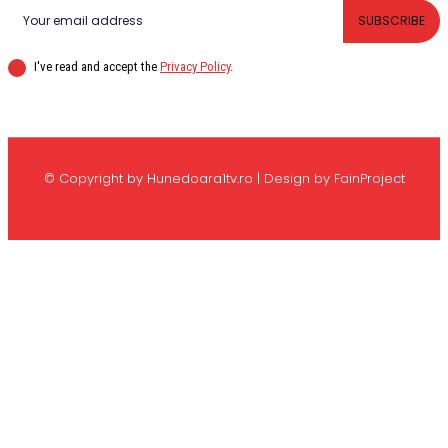
SUBSCRIBE
I've read and accept the
Privacy Policy
.
© Copyright by Hunedoara1tv.ro | Design by FainProject