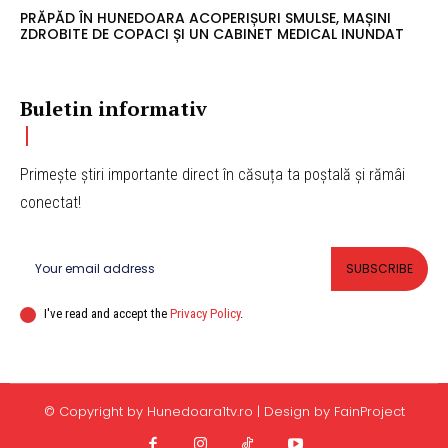
PRĂPĂD ÎN HUNEDOARA ACOPERIȘURI SMULSE, MAȘINI
ZDROBITE DE COPACI ȘI UN CABINET MEDICAL INUNDAT
Buletin informativ
Primește știri importante direct în căsuța ta poștală și rămâi
conectat!
SUBSCRIBE
I've read and accept the
Privacy Policy
.
© Copyright by Hunedoara1tv.ro | Design by FainProject