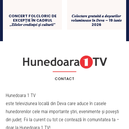
CONCERT FOLCLORIC DE
𝑪𝒐𝒍𝒆𝒄𝒕𝒂𝒓𝒆 𝒈𝒓𝒂𝒕𝒖𝒊𝒕𝒂̆ 𝒂 𝒅𝒆𝒔̦𝒆𝒖𝒓𝒊𝒍𝒐𝒓
EXCEPȚIE ÎN CADRUL
𝒗𝒐𝒍𝒖𝒎𝒊𝒏𝒐𝒂𝒔𝒆 𝒊̂𝒏 𝑫𝒆𝒗𝒂 – 19 𝒊𝒖𝒏𝒊𝒆
„𝒁𝒊𝒍𝒆𝒍𝒐𝒓 𝒄𝒓𝒆𝒅𝒊𝒏𝒕̦𝒆𝒊 𝒔̦𝒊 𝒄𝒖𝒍𝒕𝒖𝒓𝒊𝒊”
2026
CONTACT
Hunedoara 1 TV
este televiziunea locală din Deva care aduce în casele
hunedorenilor cele mai importante știri, evenimente și povești
din județ. Fii la curent cu tot ce contează în comunitatea ta –
doar la Hunedoara 1 TV!