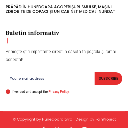
PRĂPĂD ÎN HUNEDOARA ACOPERIȘURI SMULSE, MAȘINI
ZDROBITE DE COPACI ȘI UN CABINET MEDICAL INUNDAT
Buletin informativ
Primește știri importante direct în căsuța ta poștală și rămâi
conectat!
SUBSCRIBE
I've read and accept the
Privacy Policy
.
© Copyright by Hunedoara1tv.ro | Design by FainProject